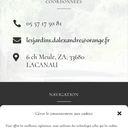
COORDONNÉES
05 57 17 50 81

lesjardins.dalexandre@orange.fr

6 ch Meule, ZA, 33680

LACANAU
NAVIGATION
Accueil
Paysagiste
Jardinerie
Galerie photos
Gérer le consentement aux cookies
Prise de rdv
Contact
Pour offrir les meilleures expériences, nous utilisons des technologies telles que les cookies